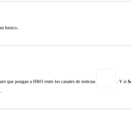
an basico..
raro que pongan a HBO entre los canales de noticias
. Y si
S
.