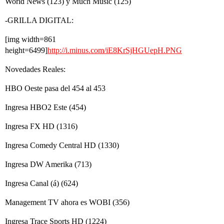
World News (123) y Much Music (125)
-GRILLA DIGITAL:
[img width=861
height=6499]
http://i.minus.com/iE8KrSjHGUepH.PNG
Novedades Reales:
HBO Oeste pasa del 454 al 453
Ingresa HBO2 Este (454)
Ingresa FX HD (1316)
Ingresa Comedy Central HD (1330)
Ingresa DW Amerika (713)
Ingresa Canal (á) (624)
Management TV ahora es WOBI (356)
Ingresa Trace Sports HD (1224)