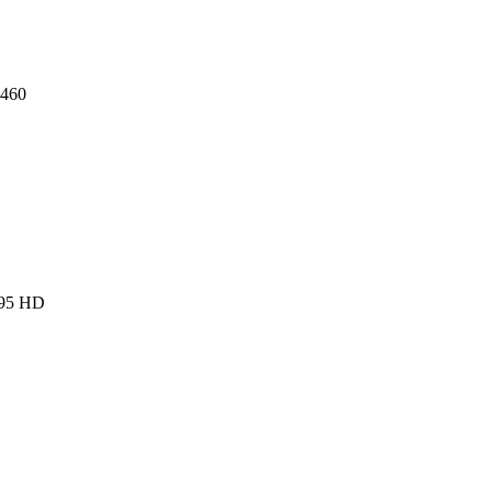
2460
995 HD