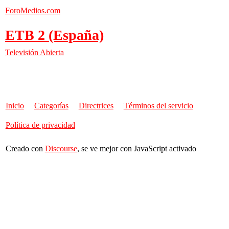
ForoMedios.com
ETB 2 (España)
Televisión Abierta
Inicio
Categorías
Directrices
Términos del servicio
Política de privacidad
Creado con
Discourse
, se ve mejor con JavaScript activado