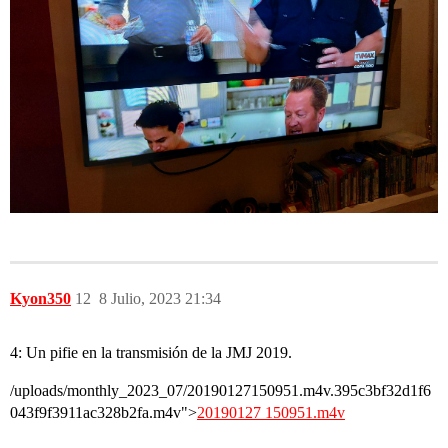
Kyon350
12
8 Julio, 2023 21:34
4: Un pifie en la transmisión de la JMJ 2019.
/uploads/monthly_2023_07/20190127150951.m4v.395c3bf32d1f6
043f9f3911ac328b2fa.m4v">
20190127 150951.m4v