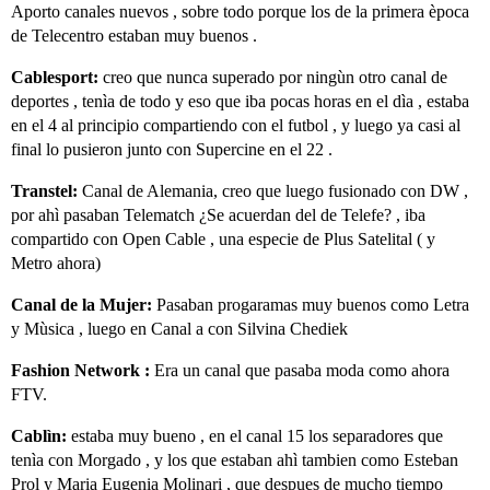
Aporto canales nuevos , sobre todo porque los de la primera època
de Telecentro estaban muy buenos .
Cablesport:
creo que nunca superado por ningùn otro canal de
deportes , tenìa de todo y eso que iba pocas horas en el dìa , estaba
en el 4 al principio compartiendo con el futbol , y luego ya casi al
final lo pusieron junto con Supercine en el 22 .
Transtel:
Canal de Alemania, creo que luego fusionado con DW ,
por ahì pasaban Telematch ¿Se acuerdan del de Telefe? , iba
compartido con Open Cable , una especie de Plus Satelital ( y
Metro ahora)
Canal de la Mujer:
Pasaban progaramas muy buenos como Letra
y Mùsica , luego en Canal a con Silvina Chediek
Fashion Network :
Era un canal que pasaba moda como ahora
FTV.
Cablìn:
estaba muy bueno , en el canal 15 los separadores que
tenìa con Morgado , y los que estaban ahì tambien como Esteban
Prol y Maria Eugenia Molinari , que despues de mucho tiempo