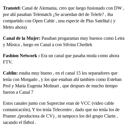
Transtel:
Canal de Alemania, creo que luego fusionado con DW ,
por ahì pasaban Telematch ¿Se acuerdan del de Telefe? , iba
compartido con Open Cable , una especie de Plus Satelital ( y
Metro ahora)
Canal de la Mujer:
Pasaban progaramas muy buenos como Letra
y Mùsica , luego en Canal a con Silvina Chediek
Fashion Network :
Era un canal que pasaba moda como ahora
FTV.
Cablìn:
estaba muy bueno , en el canal 15 los separadores que
tenìa con Morgado , y los que estaban ahì tambien como Esteban
Prol y Maria Eugenia Molinari , que despues de mucho tiempo
fueron a Canal 7
Estos canales junto con Supercine eran de VCC (video cable
comunicaciòn), Y los tenìa Telecentro , dado que no tenìa los de
Pramer ,(productora de CV) , ni tampoco los del grupo Clarin ,
sacando el fùtbol .