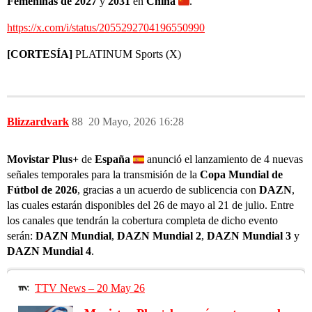
Femeninas de 2027
y
2031
en
China
.
https://x.com/i/status/2055292704196550990
[CORTESÍA]
PLATINUM Sports (X)
Blizzardvark
88
20 Mayo, 2026 16:28
Movistar Plus+
de
España
anunció el lanzamiento de 4 nuevas
señales temporales para la transmisión de la
Copa Mundial de
Fútbol de 2026
, gracias a un acuerdo de sublicencia con
DAZN
,
las cuales estarán disponibles del 26 de mayo al 21 de julio. Entre
los canales que tendrán la cobertura completa de dicho evento
serán:
DAZN Mundial
,
DAZN Mundial 2
,
DAZN Mundial 3
y
DAZN Mundial 4
.
TTV News – 20 May 26