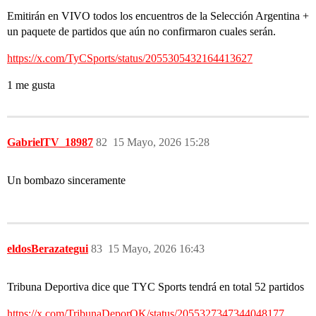
Emitirán en VIVO todos los encuentros de la Selección Argentina +
un paquete de partidos que aún no confirmaron cuales serán.
https://x.com/TyCSports/status/2055305432164413627
1 me gusta
GabrielTV_18987
82
15 Mayo, 2026 15:28
Un bombazo sinceramente
eldosBerazategui
83
15 Mayo, 2026 16:43
Tribuna Deportiva dice que TYC Sports tendrá en total 52 partidos
https://x.com/TribunaDeporOK/status/2055327347344048177