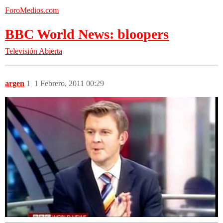
ForoMedios.com
BBC World News: bloopers
Televisión Abierta
argen
1
1 Febrero, 2011 00:29