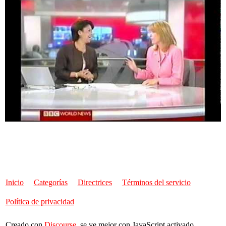
Inicio
Categorías
Directrices
Términos del servicio
Política de privacidad
Creado con
Discourse
, se ve mejor con JavaScript activado