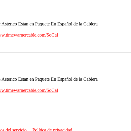
sterico Estan en Paquete En Español de la Cablera
w.timewarnercable.com/SoCal
sterico Estan en Paquete En Español de la Cablera
w.timewarnercable.com/SoCal
os del servicio
Política de privacidad