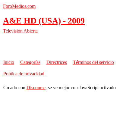
ForoMedios.com
A&E HD (USA) - 2009
Televisión Abierta
Inicio
Categorías
Directrices
Términos del servicio
Política de privacidad
Creado con
Discourse
, se ve mejor con JavaScript activado