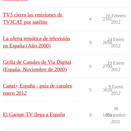
TV3 cierra las emisiones de
16 Febrero
4
2161
TV3CAT por satélite
2012
La oferta temática de televisión
24 Enero
0
2058
en España (Año 2000)
2012
Grilla de Canales de Via Digital
19 Enero
0
2790
(España, Noviembre de 2000)
2012
Canal+ España - guia de canales
9 Enero
5
3029
enero 2012
2012
30
El Garage TV llega a España
0
1668
Diciembre
2011