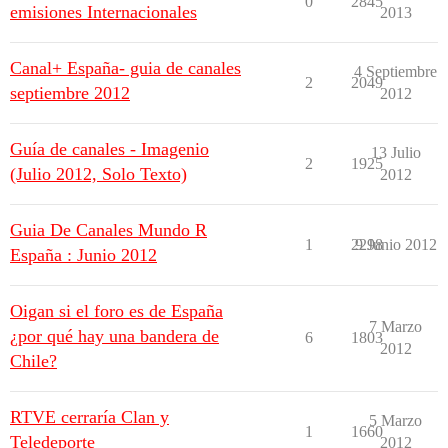
0
2845
emisiones Internacionales
2013
Canal+ España- guia de canales
4 Septiembre
2
2049
septiembre 2012
2012
Guía de canales - Imagenio
13 Julio
2
1925
(Julio 2012, Solo Texto)
2012
Guia De Canales Mundo R
1
2298
9 Junio 2012
España : Junio 2012
Oigan si el foro es de España
7 Marzo
¿por qué hay una bandera de
6
1803
2012
Chile?
RTVE cerraría Clan y
5 Marzo
1
1660
Teledeporte
2012