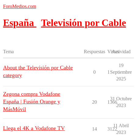
ForoMedios.com
España
Televisión por Cable
Tema
Respuestas
Vistas
Actividad
19
About the Televisión por Cable
0
1
Septiembre
category
2025
Zegona compra Vodafone
31 Octubre
España | Fusión Orange y
20
1366
2023
MásMóvil
11 Abril
Llega el 4K a Vodafone TV
14
3122
2023