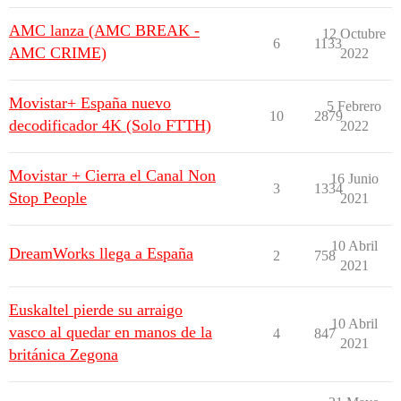
AMC lanza (AMC BREAK -
12 Octubre
6
1133
AMC CRIME)
2022
Movistar+ España nuevo
5 Febrero
10
2879
decodificador 4K (Solo FTTH)
2022
Movistar + Cierra el Canal Non
16 Junio
3
1334
Stop People
2021
10 Abril
DreamWorks llega a España
2
758
2021
Euskaltel pierde su arraigo
10 Abril
vasco al quedar en manos de la
4
847
2021
británica Zegona