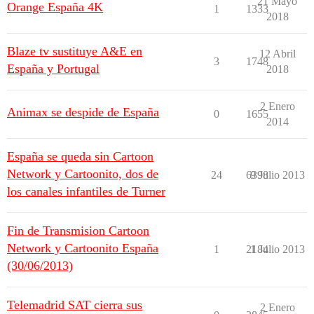
21 Mayo
Orange España 4K
1
1333
2018
Blaze tv sustituye A&E en
12 Abril
3
1748
España y Portugal
2018
2 Enero
Animax se despide de España
0
1655
2014
España se queda sin Cartoon
Network y Cartoonito, dos de
24
6398
9 Julio 2013
los canales infantiles de Turner
Fin de Transmision Cartoon
Network y Cartoonito España
1
2184
1 Julio 2013
(30/06/2013)
Telemadrid SAT cierra sus
2 Enero