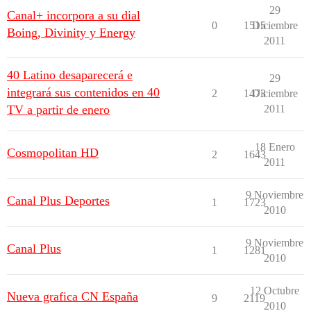
29
Canal+ incorpora a su dial
0
1515
Diciembre
Boing, Divinity y Energy
2011
40 Latino desaparecerá e
29
integrará sus contenidos en 40
2
1473
Diciembre
TV a partir de enero
2011
18 Enero
Cosmopolitan HD
2
1643
2011
9 Noviembre
Canal Plus Deportes
1
1723
2010
9 Noviembre
Canal Plus
1
1281
2010
12 Octubre
Nueva grafica CN España
9
2119
2010