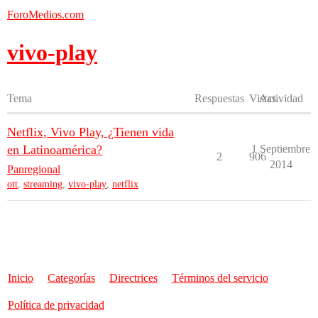
ForoMedios.com
vivo-play
Tema
Respuestas
Vistas
Actividad
Netflix, Vivo Play, ¿Tienen vida
en Latinoamérica?
1 Septiembre
2
906
2014
Panregional
ott
,
streaming
,
vivo-play
,
netflix
Inicio
Categorías
Directrices
Términos del servicio
Política de privacidad