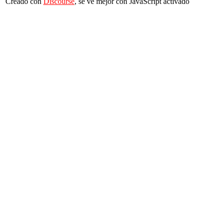
Creado con
Discourse
, se ve mejor con JavaScript activado