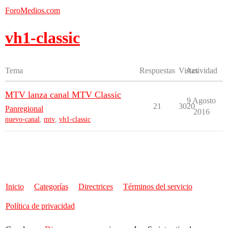
ForoMedios.com
vh1-classic
Tema
Respuestas
Vistas
Actividad
MTV lanza canal MTV Classic
9 Agosto
21
3020
Panregional
2016
nuevo-canal
,
mtv
,
vh1-classic
Inicio
Categorías
Directrices
Términos del servicio
Política de privacidad