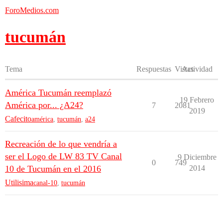
ForoMedios.com
tucumán
Tema
Respuestas
Vistas
Actividad
América Tucumán reemplazó
19 Febrero
América por... ¿A24?
7
2081
2019
Cafecito
américa
,
tucumán
,
a24
Recreación de lo que vendría a
ser el Logo de LW 83 TV Canal
9 Diciembre
0
749
10 de Tucumán en el 2016
2014
Utilisima
canal-10
,
tucumán