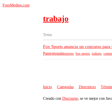
ForoMedios.com
trabajo
Tema
Fox Sports anuncia un concurso para 
Panregional
deportes
,
fox-sports
,
trabajo
,
comen
Inicio
Categorías
Directrices
Términ
Creado con
Discourse
, se ve mejor con Jav