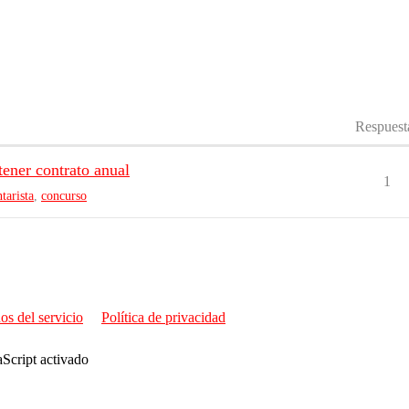
Respuest
tener contrato anual
1
tarista
,
concurso
os del servicio
Política de privacidad
aScript activado