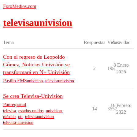
ForoMedios.com
televisaunivision
Tema
Respuestas
Vistas
Actividad
Con el regreso de Leopoldo
Gómez, Noticias Univisión se
8 Enero
2
198
transformará en N+ Univisión
2026
Pasillo FMS
univision
,
televisaunivision
Se crea Televisa-Univision
Panregional
16 Febrero
14
3557
televisa
,
estados-unidos
,
univision
,
2022
méxico
,
ott
,
televisaunivision
,
televisa-univision