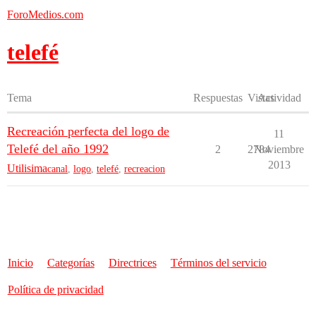
ForoMedios.com
telefé
Tema
Respuestas
Vistas
Actividad
Recreación perfecta del logo de
11
Telefé del año 1992
2
2784
Noviembre
2013
Utilisima
canal
,
logo
,
telefé
,
recreacion
Inicio
Categorías
Directrices
Términos del servicio
Política de privacidad