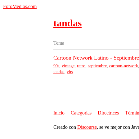
ForoMedios.com
tandas
Tema
Cartoon Network Latino - Septiembre
90s
,
vintage
,
retro
,
septiembre
,
cartoon-network
tandas
,
vhs
Inicio
Categorías
Directrices
Términ
Creado con
Discourse
, se ve mejor con Jav