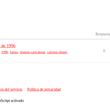
Respuest
 de 1996
0
,
1996
,
latino
,
planeta-caricatoon
,
cartoon-planet
,
os del servicio
Política de privacidad
aScript activado