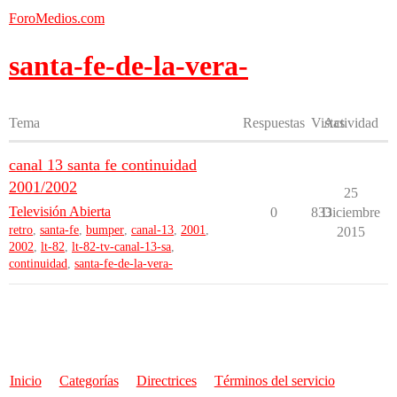
ForoMedios.com
santa-fe-de-la-vera-
Tema
Respuestas
Vistas
Actividad
canal 13 santa fe continuidad
2001/2002
25
Televisión Abierta
0
833
Diciembre
retro
,
santa-fe
,
bumper
,
canal-13
,
2001
,
2015
2002
,
lt-82
,
lt-82-tv-canal-13-sa
,
continuidad
,
santa-fe-de-la-vera-
Inicio
Categorías
Directrices
Términos del servicio