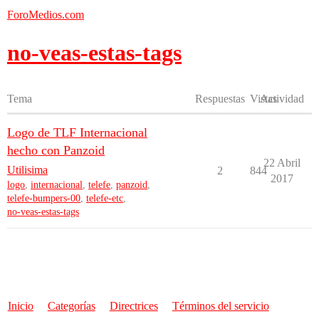
ForoMedios.com
no-veas-estas-tags
Tema
Respuestas
Vistas
Actividad
Logo de TLF Internacional
hecho con Panzoid
22 Abril
Utilisima
2
844
2017
logo
,
internacional
,
telefe
,
panzoid
,
telefe-bumpers-00
,
telefe-etc
,
no-veas-estas-tags
Inicio
Categorías
Directrices
Términos del servicio