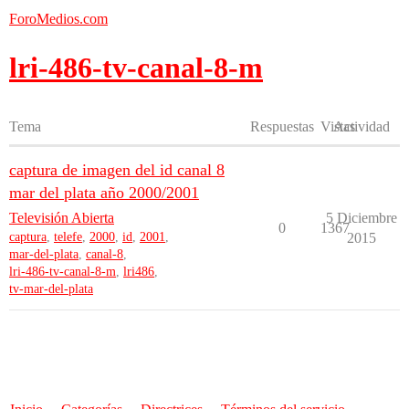
ForoMedios.com
lri-486-tv-canal-8-m
Tema
Respuestas
Vistas
Actividad
captura de imagen del id canal 8
mar del plata año 2000/2001
Televisión Abierta
5 Diciembre
0
1367
captura
,
telefe
,
2000
,
id
,
2001
,
2015
mar-del-plata
,
canal-8
,
lri-486-tv-canal-8-m
,
lri486
,
tv-mar-del-plata