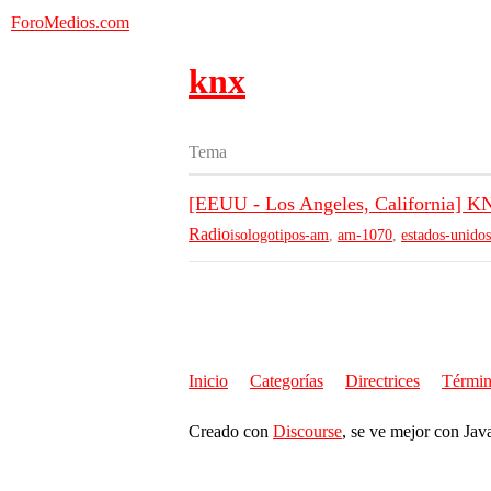
ForoMedios.com
knx
Tema
[EEUU - Los Angeles, California] K
Radio
isologotipos-am
,
am-1070
,
estados-unido
Inicio
Categorías
Directrices
Términ
Creado con
Discourse
, se ve mejor con Jav