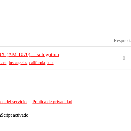
Respuest
NX (AM 1070) - Isologotipo
0
s-am
,
los-angeles
,
california
,
knx
os del servicio
Política de privacidad
aScript activado