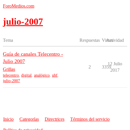
ForoMedios.com
julio-2007
Tema
Respuestas
Vistas
Actividad
Guía de canales Telecentro -
Julio 2007
12 Julio
2
3359
Grillas
2017
telecentro
,
digital
,
analógico
,
uhf
,
julio-2007
Inicio
Categorías
Directrices
Términos del servicio