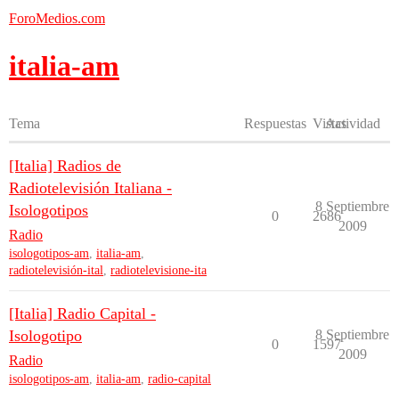
ForoMedios.com
italia-am
Tema
Respuestas
Vistas
Actividad
[Italia] Radios de
Radiotelevisión Italiana -
8 Septiembre
Isologotipos
0
2686
2009
Radio
isologotipos-am
,
italia-am
,
radiotelevisión-ital
,
radiotelevisione-ita
[Italia] Radio Capital -
Isologotipo
8 Septiembre
0
1597
2009
Radio
isologotipos-am
,
italia-am
,
radio-capital