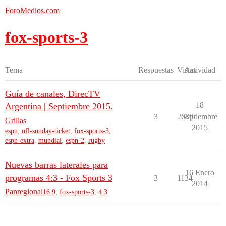
ForoMedios.com
fox-sports-3
Tema
Respuestas
Vistas
Actividad
Guía de canales, DirecTV
18
Argentina | Septiembre 2015.
3
2089
Septiembre
Grillas
2015
espn
,
nfl-sunday-ticket
,
fox-sports-3
,
espn-extra
,
mundial
,
espn-2
,
rugby
Nuevas barras laterales para
16 Enero
programas 4:3 - Fox Sports 3
3
1134
2014
Panregional
16:9
,
fox-sports-3
,
4:3