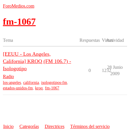
ForoMedios.com
fm-1067
Tema
Respuestas
Vistas
Actividad
[EEUU - Los Angeles,
California] KROQ (FM 106.7) -
28 Junio
Isologotipo
0
1232
2009
Radio
los-angeles
,
california
,
isologotipos-fm
,
estados-unidos-fm
,
kroq
,
fm-1067
Inicio
Categorías
Directrices
Términos del servicio