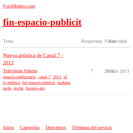
ForoMedios.com
fin-espacio-publicit
Tema
Respuestas
Vistas
Actividad
Nueva artística de Canal 7 -
2013
Televisión Abierta
7
2061
1 Julio 2013
espacio-publicitario
,
canal-7
,
2013
,
id
,
tv-pública
,
fin-espacio-publicit
,
mañana
,
tarde
,
noche
,
horario-atp
Inicio
Categorías
Directrices
Términos del servicio