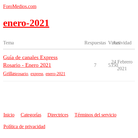
ForoMedios.com
enero-2021
Tema
Respuestas
Vistas
Actividad
Guía de canales Express
24 Febrero
Rosario - Enero 2021
7
5350
2021
Grillas
rosario
,
express
,
enero-2021
Inicio
Categorías
Directrices
Términos del servicio
Política de privacidad