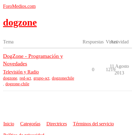
ForoMedios.com
dogzone
Tema
Respuestas
Vistas
Actividad
DogZone - Programación y
Novedades
11 Agosto
0
1219
Televisión y Radio
2013
dogzone
,
red-sct
,
grupo-sct
,
dogzonechile
,
dogzone-chile
Inicio
Categorías
Directrices
Términos del servicio