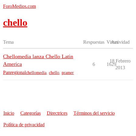
ForoMedios.com
chello
Tema
Respuestas
Vistas
Actividad
Chellomedia lanza Chello Latin
18 Febrero
America
6
1629
2013
Panregional
chellomedia
,
chello
,
pramer
Inicio
Categorías
Directrices
Términos del servicio
Política de privacidad