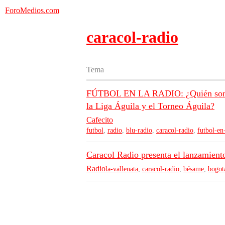
ForoMedios.com
caracol-radio
Tema
FÚTBOL EN LA RADIO: ¿Quién son los
la Liga Águila y el Torneo Águila?
Cafecito
futbol
,
radio
,
blu-radio
,
caracol-radio
,
futbol-en
Caracol Radio presenta el lanzamient
Radio
la-vallenata
,
caracol-radio
,
bésame
,
bogot