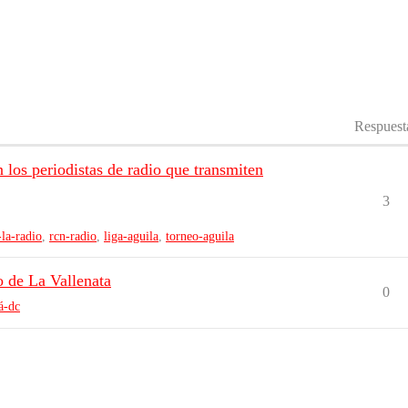
Respuest
 periodistas de radio que transmiten
3
-la-radio
,
rcn-radio
,
liga-aguila
,
torneo-aguila
o de La Vallenata
0
á-dc