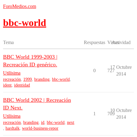
ForoMedios.com
bbc-world
Tema
Respuestas
Vistas
Actividad
BBC World 1999-2003 |
Recreación ID genérico.
17 Octubre
0
727
Utilisima
2014
recreación
,
1999
,
branding
,
bbc-world
,
ident
,
identidad
BBC World 2002 | Recreación
ID Next.
10 Octubre
1
709
Utilisima
2014
recreación
,
branding
,
id
,
bbc-world
,
next
,
hardtalk
,
world-business-repor