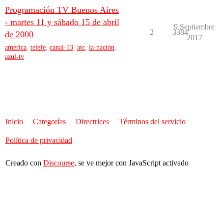
Programación TV Buenos Aires
- martes 11 y sábado 15 de abril
9 Septiembre
2
3384
de 2000
2017
américa
,
telefe
,
canal-13
,
atc
,
la-nación
,
azul-tv
Inicio
Categorías
Directrices
Términos del servicio
Política de privacidad
Creado con
Discourse
, se ve mejor con JavaScript activado