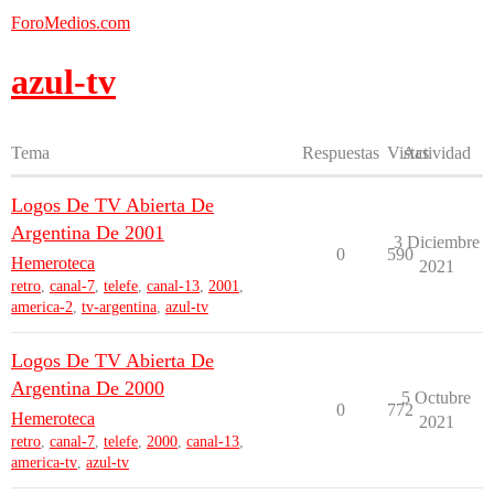
ForoMedios.com
azul-tv
Tema
Respuestas
Vistas
Actividad
Logos De TV Abierta De
Argentina De 2001
3 Diciembre
0
590
Hemeroteca
2021
retro
,
canal-7
,
telefe
,
canal-13
,
2001
,
america-2
,
tv-argentina
,
azul-tv
Logos De TV Abierta De
Argentina De 2000
5 Octubre
0
772
Hemeroteca
2021
retro
,
canal-7
,
telefe
,
2000
,
canal-13
,
america-tv
,
azul-tv