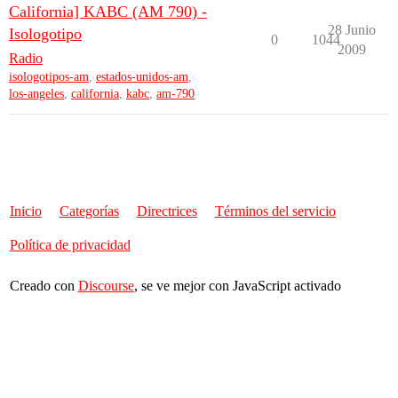
California] KABC (AM 790) -
28 Junio
Isologotipo
0
1044
2009
Radio
isologotipos-am
,
estados-unidos-am
,
los-angeles
,
california
,
kabc
,
am-790
Inicio
Categorías
Directrices
Términos del servicio
Política de privacidad
Creado con
Discourse
, se ve mejor con JavaScript activado