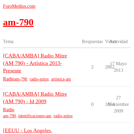
ForoMedios.com
am-790
Tema
Respuestas
Vistas
Actividad
[CABA/AMBA] Radio Mitre
(AM 790) - Artística 2013-
17 Mayo
2
2862
Presente
2013
Radio
am-790
,
radio-mitre
,
artística-am
[CABA/AMBA] Radio Mitre
27
(AM 790) - Id 2009
0
1854
Noviembre
Radio
2009
am-790
,
identificaciones-am
,
radio-mitre
[EEUU - Los Angeles,