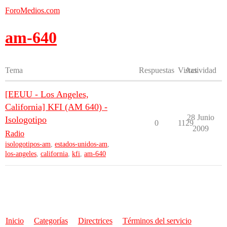
ForoMedios.com
am-640
Tema
Respuestas
Vistas
Actividad
[EEUU - Los Angeles,
California] KFI (AM 640) -
28 Junio
Isologotipo
0
1129
2009
Radio
isologotipos-am
,
estados-unidos-am
,
los-angeles
,
california
,
kfi
,
am-640
Inicio
Categorías
Directrices
Términos del servicio