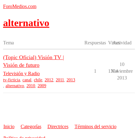
ForoMedios.com
alternativo
Tema
Respuestas
Vistas
Actividad
(Topic Oficial) Visión TV |
10
Visión de futuro
1
1354
Noviembre
Televisión y Radio
2013
tv-ficticia
,
canal
,
chile
,
2012
,
2011
,
2013
,
alternativo
,
2010
,
2009
Inicio
Categorías
Directrices
Términos del servicio