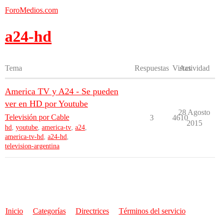
ForoMedios.com
a24-hd
Tema
Respuestas
Vistas
Actividad
America TV y A24 - Se pueden
ver en HD por Youtube
28 Agosto
Televisión por Cable
3
4610
2015
hd
,
youtube
,
america-tv
,
a24
,
america-tv-hd
,
a24-hd
,
television-argentina
Inicio
Categorías
Directrices
Términos del servicio