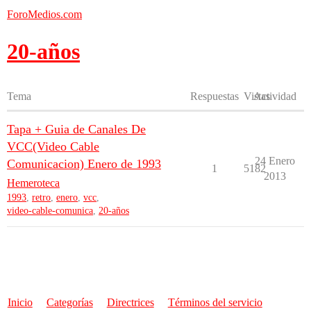
ForoMedios.com
20-años
Tema
Respuestas
Vistas
Actividad
Tapa + Guia de Canales De
VCC(Video Cable
24 Enero
Comunicacion) Enero de 1993
1
5182
2013
Hemeroteca
1993
,
retro
,
enero
,
vcc
,
video-cable-comunica
,
20-años
Inicio
Categorías
Directrices
Términos del servicio