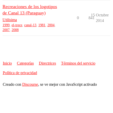
Recreaciones de los logotipos
de Canal 13 (Paraguay)
15 Octubre
0
841
Utilisima
2014
1999
,
el-trece
,
canal-13
,
1981
,
2004
,
2007
,
2008
Inicio
Categorías
Directrices
Términos del servicio
Política de privacidad
Creado con
Discourse
, se ve mejor con JavaScript activado