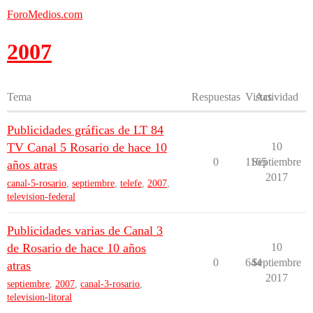
ForoMedios.com
2007
Tema
Respuestas
Vistas
Actividad
Publicidades gráficas de LT 84
TV Canal 5 Rosario de hace 10
10
0
1165
Septiembre
años atras
2017
canal-5-rosario
,
septiembre
,
telefe
,
2007
,
television-federal
Publicidades varias de Canal 3
de Rosario de hace 10 años
10
0
644
Septiembre
atras
2017
septiembre
,
2007
,
canal-3-rosario
,
television-litoral