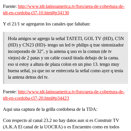
Fuente:
http://www.tdt-latinoamerica.tv/foro/area-de-cobertura-de-
tdt-en-cordoba-t37-10.html#p34130
Y el 21/1 se agregaron los canales que faltaban:
Hola amigos se agrego la señal TATETI, GOL TV (HD), C5N
(HD) y CN23 (HD)- tengo un led tv philips q trae sintonizador
incorporado de 32", y la antena q uso es la comun (de tv
viejos) de 2 patas y un cable coaxil tirada debajo de la cama.
eso si estoy a altura de plaza colon en un piso 13. tengo muy
buena señal, ya que no se entrecorta la señal como ayer q tenia
la antena detras del tv.
Fuente:
http://www.tdt-latinoamerica.tv/foro/area-de-cobertura-de-
tdt-en-cordoba-t37-20.html#p34423
Aqui una captura de la grilla cordobesa de la TDA:
Con respecto al canal 23.2 no hay datos aun si es Construir TV
(A.K.A El canal de la UOCRA) o es Encuentro como en todos