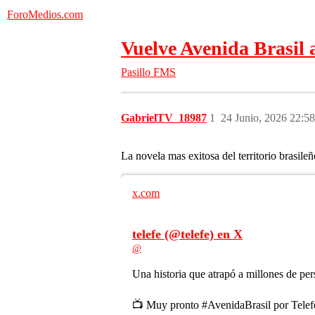
ForoMedios.com
Vuelve Avenida Brasil a 
Pasillo FMS
GabrielTV_18987
1
24 Junio, 2026 22:58
La novela mas exitosa del territorio brasile
x.com
telefe (@telefe) en X
@
Una historia que atrapó a millones de pe
📺 Muy pronto #AvenidaBrasil por Tele