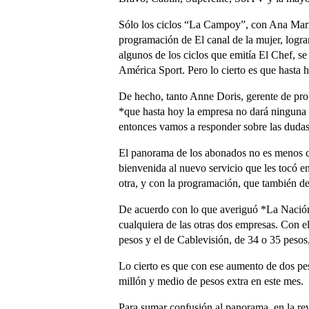
Sólo los ciclos “La Campoy”, con Ana Marí
programación de El canal de la mujer, logra
algunos de los ciclos que emitía El Chef, s
América Sport. Pero lo cierto es que hasta 
De hecho, tanto Anne Doris, gerente de pro
*que hasta hoy la empresa no dará ninguna 
entonces vamos a responder sobre las dudas
El panorama de los abonados no es menos c
bienvenida al nuevo servicio que les tocó en
otra, y con la programación, que también de
De acuerdo con lo que averiguó *La Nación 
cualquiera de las otras dos empresas. Con e
pesos y el de Cablevisión, de 34 o 35 pesos
Lo cierto es que con ese aumento de dos pe
millón y medio de pesos extra en este mes.
Para sumar confusión al panorama, en la re