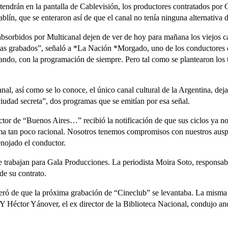
tendrán en la pantalla de Cablevisión, los productores contratados por
lín, que se enteraron así de que el canal no tenía ninguna alternativa
absorbidos por Multicanal dejen de ver de hoy para mañana los viejos c
s grabados”, señaló a *La Nación *Morgado, uno de los conductores de
ando, con la programación de siempre. Pero tal como se plantearon los t
nal, así como se lo conoce, el único canal cultural de la Argentina, de
udad secreta”, dos programas que se emitían por esa señal.
or de “Buenos Aires…” recibió la notificación de que sus ciclos ya no 
rma tan poco racional. Nosotros tenemos compromisos con nuestros auspic
nojado el conductor.
e trabajan para Gala Producciones. La periodista Moira Soto, responsable
de su contrato.
ró de que la próxima grabación de “Cineclub” se levantaba. La misma no
 Y Héctor Yánover, el ex director de la Biblioteca Nacional, condujo ano