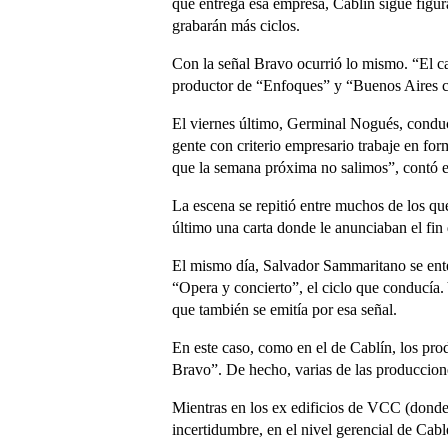
que entrega esa empresa, Cablín sigue figur
grabarán más ciclos.
Con la señal Bravo ocurrió lo mismo. “El ca
productor de “Enfoques” y “Buenos Aires ci
El viernes último, Germinal Nogués, conduct
gente con criterio empresario trabaje en fo
que la semana próxima no salimos”, contó e
La escena se repitió entre muchos de los qu
último una carta donde le anunciaban el fin 
El mismo día, Salvador Sammaritano se ente
“Opera y concierto”, el ciclo que conducía.
que también se emitía por esa señal.
En este caso, como en el de Cablín, los pro
Bravo”. De hecho, varias de las produccione
Mientras en los ex edificios de VCC (donde 
incertidumbre, en el nivel gerencial de Cabl