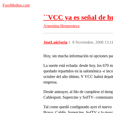
ForoMedios.com
``VCC ya es señal de h
Argentina
Hemeroteca
JoseLuisSoria
1
8 Noviembre, 2008 13:1
Hoy, sin mucha información ni opciones par
La suerte está echada: desde hoy, los 670 
quedado repartidos en la salomónica -e inco
octubre del año último. Y VCC habrá dejado 
empresa.
Desde anteayer, al filo de cumplirse el tiem
Cablesport, Supercine y SofTV- comenzaron a
Tal como quedó configurado ayer el nuevo ma
Bravo, Cablín, Supercine, SofTV y la mayor 