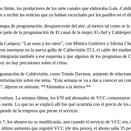
po límite, los productores de los siete canales que elaboraba Gala -Cablí
 recibir las noticias que ya habían escuchado por los pasillos en el últ
pa de programación, desaparecerán del aire, al menos tal como se la co
parte de la programación de El canal de la mujer, El chef y Cablespor
a Campoy; “Las unas y los otros”, con Mónica Gutiérrez y Silvina Che
ron insertarse en la nueva grilla de Cablevisión TCI, el cable del mul
e integrarán también a ese esquema y que algunos de los programas de C
hoy no hay precisiones sobre el cómo.
gramación de Cablevisión, como Tomás Davison, asistente de relacione
información sobre ese tema. “Esta semana se va a dar a conocer un com
”, dijeron en sintonía. **Abonados a la deriva **
onfuso. La semana última, los 670 mil abonados de VCC comenzaron a r
 suerte. Lo que no se explicó allí fue qué ocurriría con el precio de lo
pende de la empresa que preste el servicio.
*, los abonos no se modificarán, aun cuando el servicio de VCC era, e
l último aumento que registró VCC (de dos pesos), el abono salía 35 pes