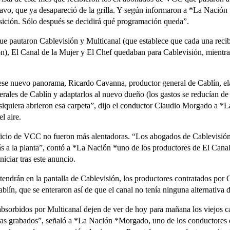
vo, que ya desapareció de la grilla. Y según informaron a *La Nación *e
sición. Sólo después se decidirá qué programación queda”.
que pautaron Cablevisión y Multicanal (que establece que cada una reci
ón), El Canal de la Mujer y El Chef quedaban para Cablevisión, mient
n ese nuevo panorama, Ricardo Cavanna, productor general de Cablín, el
erales de Cablín y adaptarlos al nuevo dueño (los gastos se reducían de
 siquiera abrieron esa carpeta”, dijo el conductor Claudio Morgado a *La
l aire.
dificio de VCC no fueron más alentadoras. “Los abogados de Cablevisión
a la planta”, contó a *La Nación *uno de los productores de El Canal d
iciar tras este anuncio.
tendrán en la pantalla de Cablevisión, los productores contratados por
lín, que se enteraron así de que el canal no tenía ninguna alternativa
absorbidos por Multicanal dejen de ver de hoy para mañana los viejos c
s grabados”, señaló a *La Nación *Morgado, uno de los conductores de