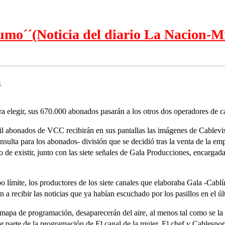
umo´´(Noticia del diario La Nacion-Mi
4
a elegir, sus 670.000 abonados pasarán a los otros dos operadores de c
mil abonados de VCC recibirán en sus pantallas las imágenes de Cablev
nsulta para los abonados- división que se decidió tras la venta de la e
de existir, junto con las siete señales de Gala Producciones, encargada 
po límite, los productores de los siete canales que elaboraba Gala -Cablí
 recibir las noticias que ya habían escuchado por los pasillos en el últ
pa de programación, desaparecerán del aire, al menos tal como se la co
parte de la programación de El canal de la mujer, El chef y Cablespor