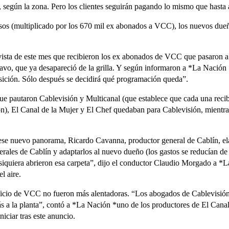
, según la zona. Pero los clientes seguirán pagando lo mismo que hasta 
sos (multiplicado por los 670 mil ex abonados a VCC), los nuevos dueñ
vista de este mes que recibieron los ex abonados de VCC que pasaron a
vo, que ya desapareció de la grilla. Y según informaron a *La Nación *e
sición. Sólo después se decidirá qué programación queda”.
que pautaron Cablevisión y Multicanal (que establece que cada una reci
ón), El Canal de la Mujer y El Chef quedaban para Cablevisión, mient
n ese nuevo panorama, Ricardo Cavanna, productor general de Cablín, el
erales de Cablín y adaptarlos al nuevo dueño (los gastos se reducían de
 siquiera abrieron esa carpeta”, dijo el conductor Claudio Morgado a *La
l aire.
dificio de VCC no fueron más alentadoras. “Los abogados de Cablevisión
a la planta”, contó a *La Nación *uno de los productores de El Canal d
iciar tras este anuncio.