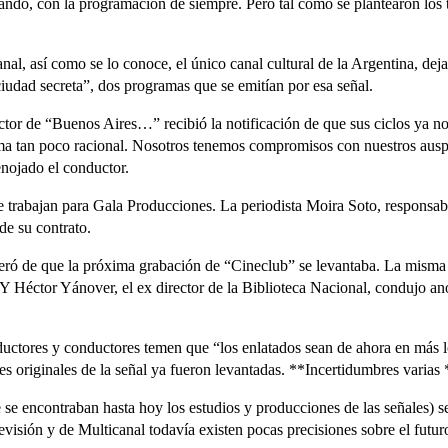
ando, con la programación de siempre. Pero tal como se plantearon los t
nal, así como se lo conoce, el único canal cultural de la Argentina, de
udad secreta”, dos programas que se emitían por esa señal.
or de “Buenos Aires…” recibió la notificación de que sus ciclos ya no 
rma tan poco racional. Nosotros tenemos compromisos con nuestros auspic
nojado el conductor.
e trabajan para Gala Producciones. La periodista Moira Soto, responsable
de su contrato.
ró de que la próxima grabación de “Cineclub” se levantaba. La misma no
 Y Héctor Yánover, el ex director de la Biblioteca Nacional, condujo ano
ductores y conductores temen que “los enlatados sean de ahora en más lo
s originales de la señal ya fueron levantadas. **Incertidumbres varias 
se encontraban hasta hoy los estudios y producciones de las señales) s
evisión y de Multicanal todavía existen pocas precisiones sobre el futu