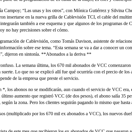
a Campoy; “Las unas y los otros”, con Mónica Gutiérrez y Silvina Che
ron insertarse en la nueva grilla de Cablevisión TCI, el cable del mul
e integrarán también a ese esquema y que algunos de los programas de C
hoy no hay precisiones sobre el cómo.
gramación de Cablevisión, como Tomás Davison, asistente de relacione
información sobre ese tema. “Esta semana se va a dar a conocer un com
”, dijeron en sintonía. **Abonados a la deriva **
onfuso. La semana última, los 670 mil abonados de VCC comenzaron a r
 suerte. Lo que no se explicó allí fue qué ocurriría con el precio de lo
pende de la empresa que preste el servicio.
*, los abonos no se modificarán, aun cuando el servicio de VCC era, e
l último aumento que registró VCC (de dos pesos), el abono salía 35 pes
, según la zona. Pero los clientes seguirán pagando lo mismo que hasta 
sos (multiplicado por los 670 mil ex abonados a VCC), los nuevos dueñ
vista de este mes que recibieron los ex abonados de VCC que pasaron a