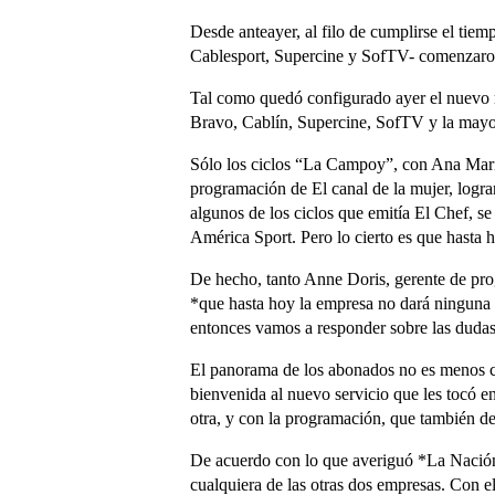
Desde anteayer, al filo de cumplirse el tiem
Cablesport, Supercine y SofTV- comenzaron a
Tal como quedó configurado ayer el nuevo ma
Bravo, Cablín, Supercine, SofTV y la mayor 
Sólo los ciclos “La Campoy”, con Ana Marí
programación de El canal de la mujer, logra
algunos de los ciclos que emitía El Chef, s
América Sport. Pero lo cierto es que hasta 
De hecho, tanto Anne Doris, gerente de pro
*que hasta hoy la empresa no dará ninguna 
entonces vamos a responder sobre las dudas
El panorama de los abonados no es menos c
bienvenida al nuevo servicio que les tocó en
otra, y con la programación, que también de
De acuerdo con lo que averiguó *La Nación 
cualquiera de las otras dos empresas. Con e