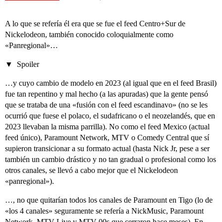
A lo que se refería él era que se fue el feed Centro+Sur de
Nickelodeon, también conocido coloquialmente como
«Panregional»…
Spoiler
…y cuyo cambio de modelo en 2023 (al igual que en el feed Brasil)
fue tan repentino y mal hecho (a las apuradas) que la gente pensó
que se trataba de una «fusión con el feed escandinavo» (no se les
ocurrió que fuese el polaco, el sudafricano o el neozelandés, que en
2023 llevaban la misma parrilla). No como el feed Mexico (actual
feed único), Paramount Network, MTV o Comedy Central que sí
supieron transicionar a su formato actual (hasta Nick Jr, pese a ser
también un cambio drástico y no tan gradual o profesional como los
otros canales, se llevó a cabo mejor que el Nickelodeon
«panregional»).
…, no que quitarían todos los canales de Paramount en Tigo (lo de
«los 4 canales» seguramente se refería a NickMusic, Paramount
Network, MTV Live y MTV 00s que cerraron hace meses). En