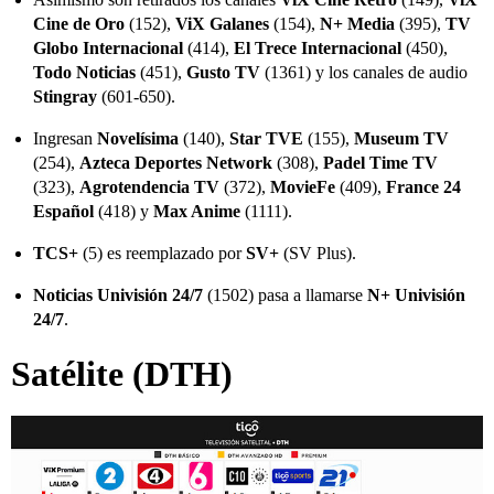
Cine de Oro
(152),
ViX Galanes
(154),
N+ Media
(395),
TV
Globo Internacional
(414),
El Trece Internacional
(450),
Todo Noticias
(451),
Gusto TV
(1361) y los canales de audio
Stingray
(601-650).
Ingresan
Novelísima
(140),
Star TVE
(155),
Museum TV
(254),
Azteca Deportes Network
(308),
Padel Time TV
(323),
Agrotendencia TV
(372),
MovieFe
(409),
France 24
Español
(418) y
Max Anime
(1111).
TCS+
(5) es reemplazado por
SV+
(SV Plus).
Noticias Univisión 24/7
(1502) pasa a llamarse
N+ Univisión
24/7
.
Satélite
(DTH)