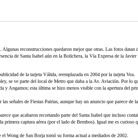
. Algunas reconstrucciones quedaron mejor que otras. Las fotos datan d
esencia de Santa Isabel aún en la Bolichera, la Vía Expresa de la Javie
ublicidad de la tarjeta Válida, reemplazada en 2004 por la tarjeta Vea.
pley, se ve parte del local de Metro que daba a la Av. Aviación. Por lo
da y Angamos; esta última se hizo menos visible con la apertura del pr
 las señales de Fiestas Patrias, aunque hay un anuncio que parece de la
parece que acabaron recortando parte del Santa Isabel que incluso cont
n la primera captura aérea (por el lado de Bembos). Igual me es curios
ue el Wong de San Borja tomó su forma actual a mediados de 2002.