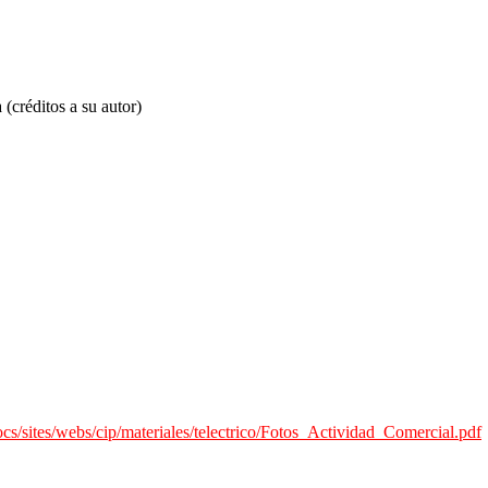
(créditos a su autor)
s/sites/webs/cip/materiales/telectrico/Fotos_Actividad_Comercial.pdf