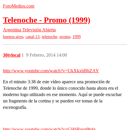
ForoMedios.com
Telenoche - Promo (1999)
Argentina
Televisión Abierta
,
,
,
,
buenos-aires
canal-13
telenoche
promo
1999
30tvlocal
1
9 Febrero, 2014 14:00
http://www.youtube.com/watch?v=UkXkxhBhZAY
En el minuto 3:38 de este vídeo aparece una promoción de
Telenoche de 1999, donde lo único conocido hasta ahora era el
moderno logo utilizado en ese momento. Aquí se puede escuchar
un fragmento de la cortina y se pueden ver tomas de la
escenografía.
http://www.youtube.com/watch?v=GH6Rnqr9hdg