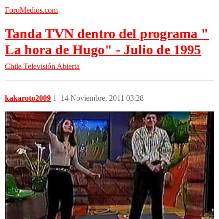
ForoMedios.com
Tanda TVN dentro del programa "
La hora de Hugo" - Julio de 1995
Chile
Televisión Abierta
kakaroto2009
1
14 Noviembre, 2011 03:28