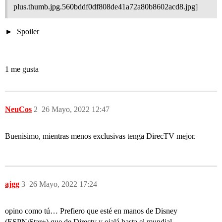
plus.thumb.jpg.560bddf0df808de41a72a80b8602acd8.jpg]
Spoiler
1 me gusta
NeuCos
2
26 Mayo, 2022 12:47
Buenisimo, mientras menos exclusivas tenga DirecTV mejor.
ajgg
3
26 Mayo, 2022 17:24
opino como tú… Prefiero que esté en manos de Disney
(ESPN/Star+) que de Directv y ojalá hasta el mundial