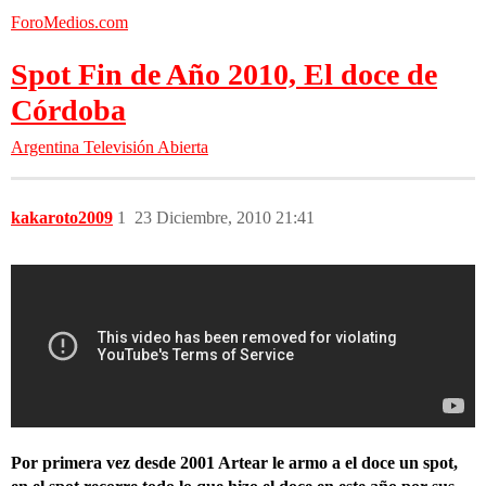
ForoMedios.com
Spot Fin de Año 2010, El doce de
Córdoba
Argentina
Televisión Abierta
kakaroto2009
1
23 Diciembre, 2010 21:41
Por primera vez desde 2001 Artear le armo a el doce un spot,