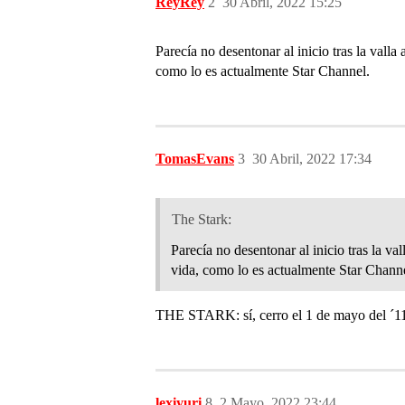
ReyRey
2
30 Abril, 2022 15:25
Parecía no desentonar al inicio tras la val
como lo es actualmente Star Channel.
TomasEvans
3
30 Abril, 2022 17:34
The Stark:
Parecía no desentonar al inicio tras la v
vida, como lo es actualmente Star Chann
THE STARK: sí, cerro el 1 de mayo del ´11
lexiyuri
8
2 Mayo, 2022 23:44